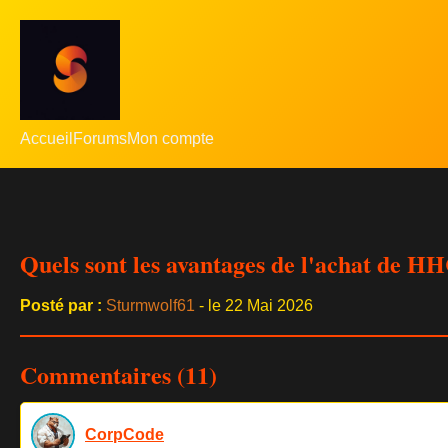
Accueil
Forums
Mon compte
Quels sont les avantages de l'achat de HH
Posté par :
Sturmwolf61
- le 22 Mai 2026
Commentaires (11)
CorpCode