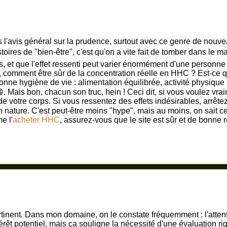
s l'avis général sur la prudence, surtout avec ce genre de nouve
toires de "bien-être", c'est qu'on a vite fait de tomber dans le 
 et que l'effet ressenti peut varier énormément d'une personne à l'
, comment être sûr de la concentration réelle en HHC ? Est-ce qu
bonne hygiène de vie : alimentation équilibrée, activité physique 
. Mais bon, chacun son truc, hein ! Ceci dit, si vous voulez vra
e votre corps. Si vous ressentez des effets indésirables, arrête
ure. C'est peut-être moins "hype", mais au moins, on sait ce qu'
e l'
acheter HHC
, assurez-vous que le site est sûr et de bonne r
tinent. Dans mon domaine, on le constate fréquemment : l'attente
ntérêt potentiel, mais ça souligne la nécessité d'une évaluation ri