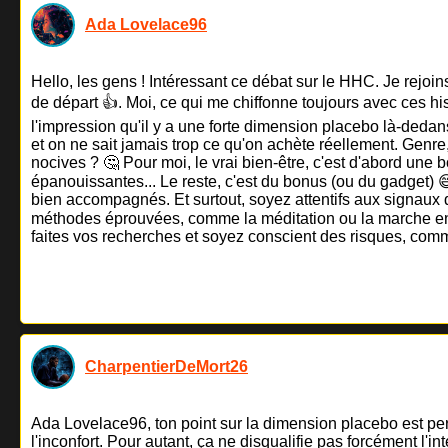
Ada Lovelace96
Hello, les gens ! Intéressant ce débat sur le HHC. Je rejoin
de départ 👍. Moi, ce qui me chiffonne toujours avec ces his
l'impression qu'il y a une forte dimension placebo là-dedans,
et on ne sait jamais trop ce qu'on achète réellement. Genre
nocives ? 🤔 Pour moi, le vrai bien-être, c'est d'abord une 
épanouissantes... Le reste, c'est du bonus (ou du gadget) 😄
bien accompagnés. Et surtout, soyez attentifs aux signaux d
méthodes éprouvées, comme la méditation ou la marche en nat
faites vos recherches et soyez conscient des risques, comm
CharpentierDeMort26
Ada Lovelace96, ton point sur la dimension placebo est per
l'inconfort. Pour autant, ça ne disqualifie pas forcément l'i