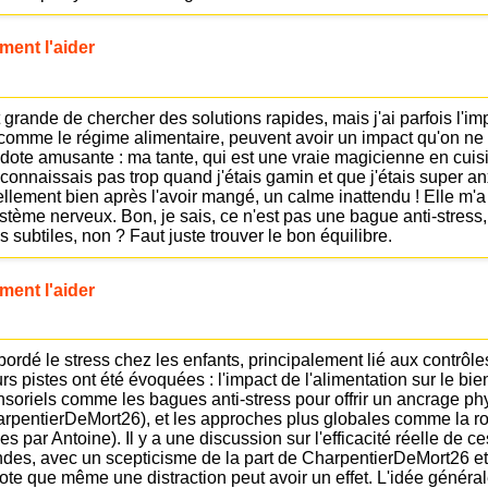
ment l'aider
st grande de chercher des solutions rapides, mais j'ai parfois l
comme le régime alimentaire, peuvent avoir un impact qu'on ne 
dote amusante : ma tante, qui est une vraie magicienne en cuisi
 connaissais pas trop quand j'étais gamin et que j'étais super 
ellement bien après l'avoir mangé, un calme inattendu ! Elle m'a d
tème nerveux. Bon, je sais, ce n'est pas une bague anti-stress
 subtiles, non ? Faut juste trouver le bon équilibre.
ment l'aider
rdé le stress chez les enfants, principalement lié aux contrôle
urs pistes ont été évoquées : l'impact de l'alimentation sur le bi
ensoriels comme les bagues anti-stress pour offrir un ancrage p
pentierDeMort26), et les approches plus globales comme la rout
s par Antoine). Il y a une discussion sur l'efficacité réelle de c
ndes, avec un scepticisme de la part de CharpentierDeMort26 et
ote que même une distraction peut avoir un effet. L'idée généra