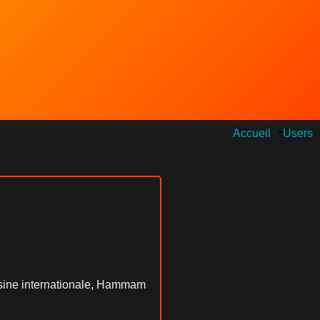
Accueil
>
Users
isine internationale, Hammam