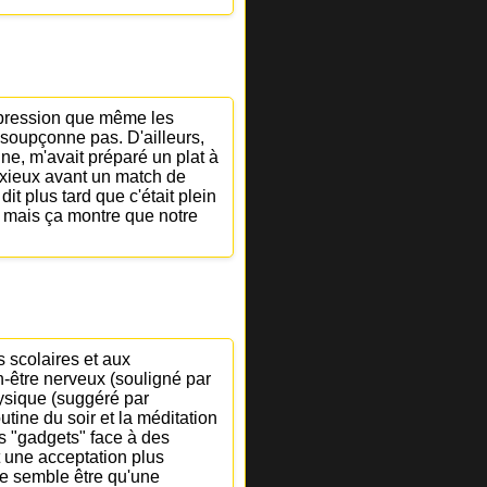
'impression que même les
soupçonne pas. D'ailleurs,
ne, m'avait préparé un plat à
anxieux avant un match de
it plus tard que c'était plein
, mais ça montre que notre
s scolaires et aux
en-être nerveux (souligné par
hysique (suggéré par
ine du soir et la méditation
es "gadgets" face à des
 une acceptation plus
le semble être qu'une