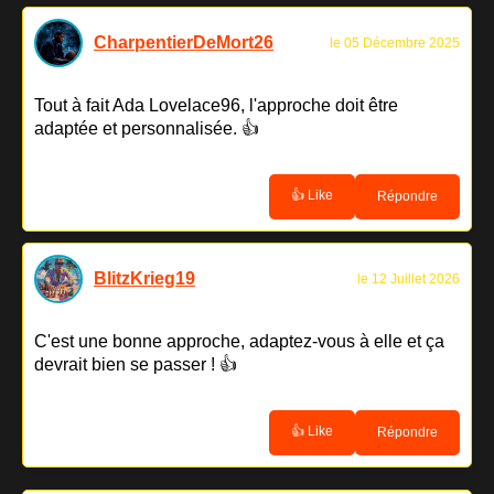
CharpentierDeMort26
le 05 Décembre 2025
Tout à fait Ada Lovelace96, l'approche doit être
adaptée et personnalisée. 👍
👍 Like
Répondre
BlitzKrieg19
le 12 Juillet 2026
C'est une bonne approche, adaptez-vous à elle et ça
devrait bien se passer ! 👍
👍 Like
Répondre