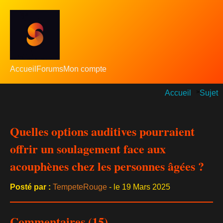
Accueil
Forums
Mon compte
Accueil
>
Sujet
Quelles options auditives pourraient
offrir un soulagement face aux
acouphènes chez les personnes âgées ?
Posté par :
TempeteRouge
- le 19 Mars 2025
Commentaires (15)