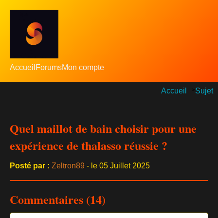
Accueil
Forums
Mon compte
Accueil
>
Sujet
Quel maillot de bain choisir pour une
expérience de thalasso réussie ?
Posté par :
Zeltron89
- le 05 Juillet 2025
Commentaires (14)