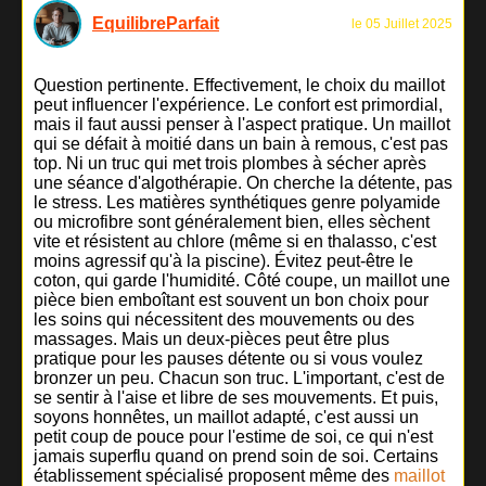
EquilibreParfait
le 05 Juillet 2025
Question pertinente. Effectivement, le choix du maillot
peut influencer l'expérience. Le confort est primordial,
mais il faut aussi penser à l'aspect pratique. Un maillot
qui se défait à moitié dans un bain à remous, c'est pas
top. Ni un truc qui met trois plombes à sécher après
une séance d'algothérapie. On cherche la détente, pas
le stress. Les matières synthétiques genre polyamide
ou microfibre sont généralement bien, elles sèchent
vite et résistent au chlore (même si en thalasso, c'est
moins agressif qu'à la piscine). Évitez peut-être le
coton, qui garde l'humidité. Côté coupe, un maillot une
pièce bien emboîtant est souvent un bon choix pour
les soins qui nécessitent des mouvements ou des
massages. Mais un deux-pièces peut être plus
pratique pour les pauses détente ou si vous voulez
bronzer un peu. Chacun son truc. L'important, c'est de
se sentir à l'aise et libre de ses mouvements. Et puis,
soyons honnêtes, un maillot adapté, c'est aussi un
petit coup de pouce pour l'estime de soi, ce qui n'est
jamais superflu quand on prend soin de soi. Certains
établissement spécialisé proposent même des
maillot